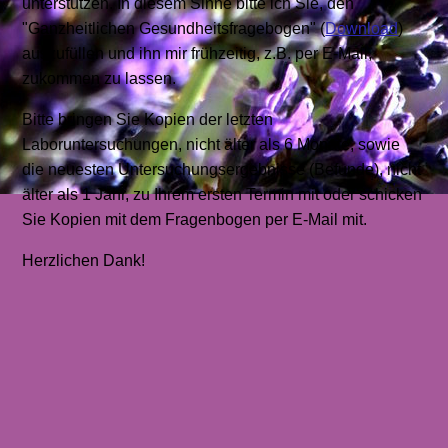
unterstützen. In diesem Sinne bitte ich Sie, den
"Ganzheitlichen Gesundheitsfragebogen" (
Download
)
auszufüllen und ihn mir frühzeitig, z.B. per E-Mail,
zukommen zu lassen.
Bitte bringen Sie Kopien der letzten
Laboruntersuchungen, nicht älter als 6 Monate, sowie
die neuesten Untersuchungsergebnisse (Befunde), nicht
älter als 1 Jahr, zu Ihrem ersten Termin mit oder schicken
Sie Kopien mit dem Fragenbogen per E-Mail mit.
Herzlichen Dank!